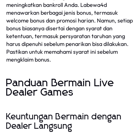
meningkatkan bankroll Anda. Labewa4d
menawarkan berbagai jenis bonus, termasuk
welcome bonus dan promosi harian. Namun, setiap
bonus biasanya disertai dengan syarat dan
ketentuan, termasuk persyaratan taruhan yang
harus dipenuhi sebelum penarikan bisa dilakukan.
Pastikan untuk memahami syarat ini sebelum
mengklaim bonus.
Panduan Bermain Live
Dealer Games
Keuntungan Bermain dengan
Dealer Langsung